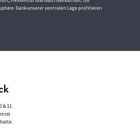
rt, Flexibilität und Gastfreundschaft. Ob
phäre. Dank unserer zentralen Lage profitieren
ck
0 & 11
ntral
halte.