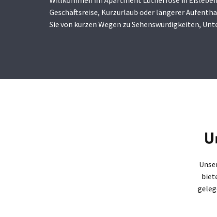
Willkommen im Apartment Lutherrose in Eisleben. 
Geschäftsreise, Kurzurlaub oder längerer Aufenth
Sie von kurzen Wegen zu Sehenswürdigkeiten, Unte
U
Unser
biet
geleg